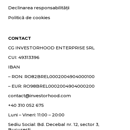
Declinarea responsabilității
Politică de cookies
CONTACT
CG INVESTORHOOD ENTERPRISE SRL
CUI: 49313396
IBAN
– RON:
RO82BREL0002004904000100
– EUR:
RO98BREL0002004904000200
contact@investorhood.com
+40 310 052 675
Luni – Vineri: 11:00 – 20:00
Sediu Social: Bd. Decebal nr. 12, sector 3,
București