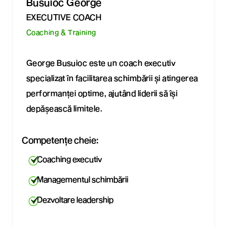
Busuioc George
EXECUTIVE COACH
Coaching & Training
George Busuioc este un coach executiv
specializat în facilitarea schimbării și atingerea
performanței optime, ajutând liderii să își
depășească limitele.
Competențe cheie:
Coaching executiv
Managementul schimbării
Dezvoltare leadership