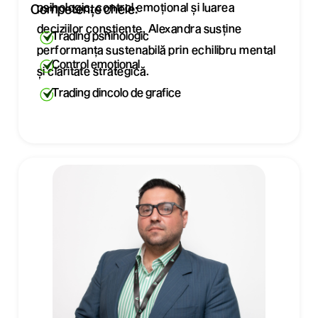
psihologic, control emoțional și luarea
Competențe cheie:
deciziilor conștiente, Alexandra susține
Trading pshihologic
performanța sustenabilă prin echilibru mental
Control emoțional
și claritate strategică.
Trading dincolo de grafice