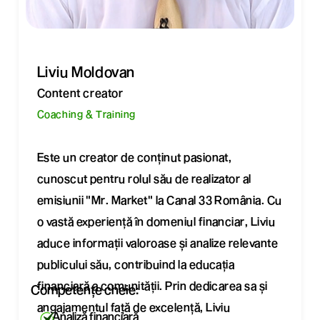
Liviu Moldovan
Content creator
Coaching & Training
Este un creator de conținut pasionat,
cunoscut pentru rolul său de realizator al
emisiunii "Mr. Market" la Canal 33 România. Cu
o vastă experiență în domeniul financiar, Liviu
aduce informații valoroase și analize relevante
publicului său, contribuind la educația
financiară a comunității. Prin dedicarea sa și
Competențe cheie:
angajamentul față de excelență, Liviu
Analiză financiară