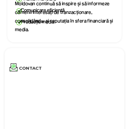
Moldovan continuă să inspire și să informeze
Comunicare eficientă
oamenii interesați de tranzacționare,
consolidându-și reputația în sfera financiară și
Producție media
media.
CONTACT