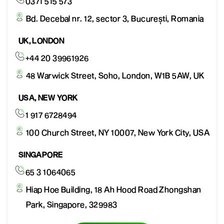
0371 515 573
Bd. Decebal nr. 12, sector 3, București, Romania
UK, LONDON
+44 20 39961926
48 Warwick Street, Soho, London, W1B 5AW, UK
USA, NEW YORK
1 917 6728494
100 Church Street, NY 10007, New York City, USA
SINGAPORE
65 3 1064065
Hiap Hoe Building, 18 Ah Hood Road Zhongshan
Park, Singapore, 329983