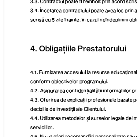
3.3. Contractul poate fi reînnoit prin acord scris 
3.4. Încetarea contractului poate avea loc prin 
scrisă cu 5 zile înainte, în cazul neîndeplinirii ob
4. Obligațiile Prestatorului
4.1. Furnizarea accesului la resurse educaționa
conform obiectivelor programului.
4.2. Asigurarea confidențialității informațiilor p
4.3. Oferirea de explicații profesionale bazate p
deciziile de investiții ale Clientului.
4.4. Utilizarea metodelor și surselor legale de
serviciilor.
4.5. Nu va oferi recomandări personalizate sau va