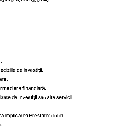
.
iziile de investiții.
are.
ermediere financiară.
ate de investiții sau alte servicii
ră implicarea Prestatorului în
i.