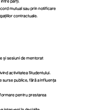
între părți.
acord mutual sau prin notificare
ligațiilor contractuale.
le și sesiuni de mentorat
rivind activitatea Studentului.
e surse publice, fără a influența
 informare pentru prestarea
 interveni în deciziile