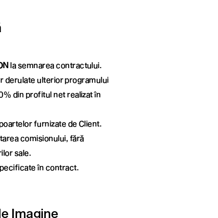
ă
ON
la semnarea contractului.
lor derulate ulterior programului
% din profitul net realizat în
poartelor furnizate de Client.
itarea comisionului, fără
ilor sale.
pecificate în contract.
 de Imagine