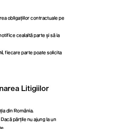
rea obligațiilor contractuale pe
tifice cealaltă parte și să ia
ni
, fiecare parte poate solicita
narea Litigiilor
ția din România.
ă. Dacă părțile nu ajung la un
te.