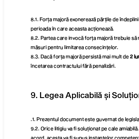
8.1. Forța majoră exonerează părțile de îndeplini
perioada în care aceasta acționează.
8.2. Partea care invocă forța majoră trebuie să no
măsuri pentru limitarea consecințelor.
8.3. Dacă forța majoră persistă mai mult de
2 lu
încetarea contractului fără penalizări.
9. Legea Aplicabilă și Soluțio
.1. Prezentul document este guvernat de legisla
9.2. Orice litigiu va fi soluționat pe cale amiabil
acord, acesta va fi supus instanțelor competen