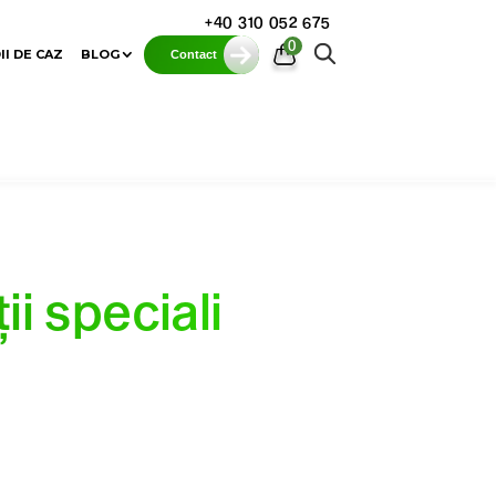
+40 310 052 675
0
II DE CAZ
BLOG
Contact
ii speciali