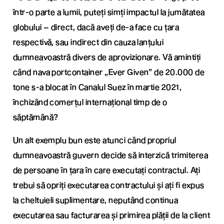
într-o parte a lumii, puteți simți impactul la jumătatea
globului – direct, dacă aveți de-a face cu țara
respectivă, sau indirect din cauza lanțului
dumneavoastră divers de aprovizionare. Vă amintiți
când nava portcontainer „Ever Given” de 20.000 de
tone s-a blocat în Canalul Suez în martie 2021,
închizând comerțul internațional timp de o
săptămână?
Un alt exemplu bun este atunci când propriul
dumneavoastră guvern decide să interzică trimiterea
de persoane în țara în care executați contractul. Ați
trebui să opriți executarea contractului și ați fi expus
la cheltuieli suplimentare, neputând continua
executarea sau facturarea și primirea plății de la client