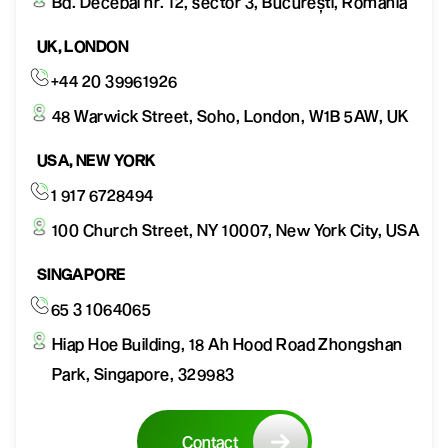
Bd. Decebal nr. 12, sector 3, București, Romania
UK, LONDON
+44 20 39961926
48 Warwick Street, Soho, London, W1B 5AW, UK
USA, NEW YORK
1 917 6728494
100 Church Street, NY 10007, New York City, USA
SINGAPORE
65 3 1064065
Hiap Hoe Building, 18 Ah Hood Road Zhongshan
Park, Singapore, 329983
Contact