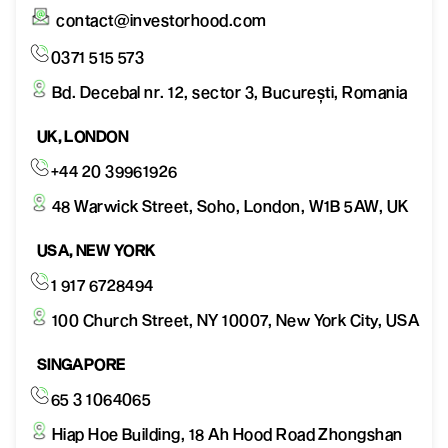
contact@investorhood.com
0371 515 573
Bd. Decebal nr. 12, sector 3, București, Romania
UK, LONDON
+44 20 39961926
48 Warwick Street, Soho, London, W1B 5AW, UK
USA, NEW YORK
1 917 6728494
100 Church Street, NY 10007, New York City, USA
SINGAPORE
65 3 1064065
Hiap Hoe Building, 18 Ah Hood Road Zhongshan