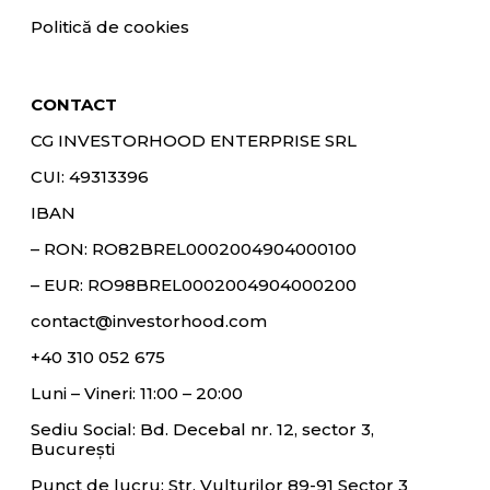
Politică de cookies
CONTACT
CG INVESTORHOOD ENTERPRISE SRL
CUI: 49313396
IBAN
– RON:
RO82BREL0002004904000100
– EUR:
RO98BREL0002004904000200
contact@investorhood.com
+40 310 052 675
Luni – Vineri: 11:00 – 20:00
Sediu Social: Bd. Decebal nr. 12, sector 3,
București
Punct de lucru: Str. Vulturilor 89-91 Sector 3