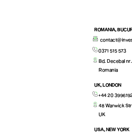
ROMANIA, BUCUR
contact@inve
0371 515 573
Bd. Decebal nr.
Romania
UK, LONDON
+44 20 399619
48 Warwick St
UK
USA, NEW YORK