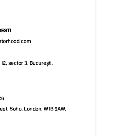
ESTI
storhood.com
 12, sector 3, București,
26
reet, Soho, London, W1B 5AW,