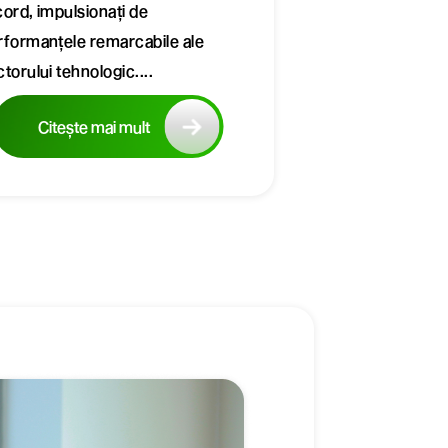
cord, impulsionați de
rformanțele remarcabile ale
torului tehnologic....
Citește mai mult