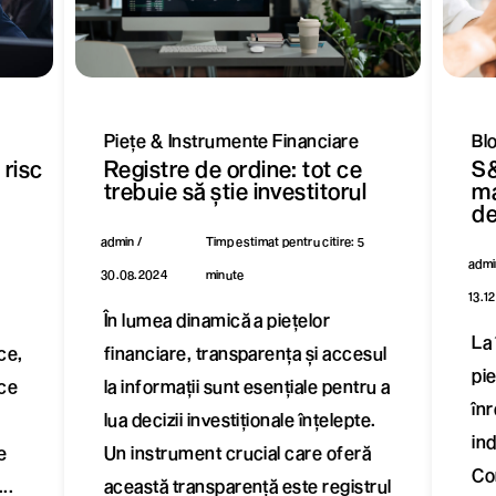
Piețe & Instrumente Financiare
Bl
Registre de ordine: tot ce
S&
 risc
trebuie să știe investitorul
ma
d
admin /
Timp estimat pentru citire: 5
admi
30.08.2024
minute
13.1
În lumea dinamică a piețelor
La
financiare, transparența și accesul
ce,
pi
la informații sunt esențiale pentru a
ice
înr
lua decizii investiționale înțelepte.
in
Un instrument crucial care oferă
e
Co
această transparență este registrul
..