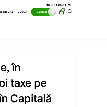
+40 310 052 675
0
II DE CAZ
BLOG
Contact
, în
oi taxe pe
în Capitală