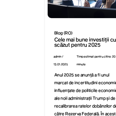
Blog (RO)
Cele mai bune investiții cu
scăzut pentru 2025
admin /
Timp estimat pentru citire: 20
13.01.2025
minute
Anul 2025 se anunță a fi unul
marcat de incertitudini economi
influențate de politicile econom
ale noii administrații Trump și de
recalibrarea ratelor dobânzilor d
către Rezerva Federală. În acest.