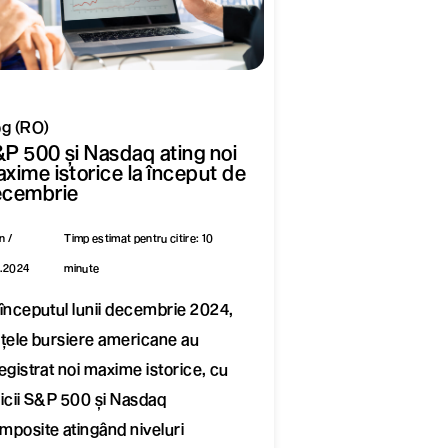
og (RO)
P 500 și Nasdaq ating noi
xime istorice la început de
ecembrie
n /
Timp estimat pentru citire: 10
2.2024
minute
 începutul lunii decembrie 2024,
ețele bursiere americane au
egistrat noi maxime istorice, cu
dicii S&P 500 și Nasdaq
mposite atingând niveluri