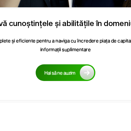
ă cunoștințele și abilitățile în domeniul
lete și eficiente pentru a naviga cu încredere piața de capita
informații suplimentare
Hai să ne auzim