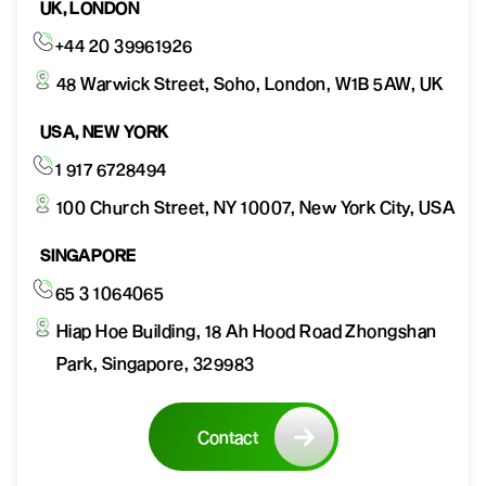
UK, LONDON
+44 20 39961926
48 Warwick Street, Soho, London, W1B 5AW, UK
USA, NEW YORK
1 917 6728494
100 Church Street, NY 10007, New York City, USA
SINGAPORE
65 3 1064065
Hiap Hoe Building, 18 Ah Hood Road Zhongshan
Park, Singapore, 329983
Contact