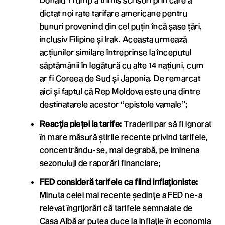
dictat noi rate tarifare americane pentru
bunuri provenind din cel puțin încă șase țări,
inclusiv Filipine și Irak. Aceasta urmează
acțiunilor similare întreprinse la începutul
săptămânii în legătură cu alte 14 națiuni, cum
ar fi Coreea de Sud și Japonia. De remarcat
aici și faptul că Rep Moldova este una dintre
destinatarele acestor “epistole vamale”;
Reacția pieței la tarife:
Traderii par să fi ignorat
în mare măsură știrile recente privind tarifele,
concentrăndu-se, mai degrabă, pe iminena
sezonuluji de raporări financiare;
FED consideră tarifele ca fiind inflaționiste:
Minuta celei mai recente ședințe a FED ne-a
relevat îngrijorări că tarifele semnalate de
Casa Albă ar putea duce la inflație în economia