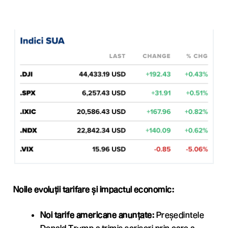
Noile evoluții tarifare și impactul economic:
Noi tarife americane anunțate:
Președintele
Donald Trump a trimis scrisori prin care a