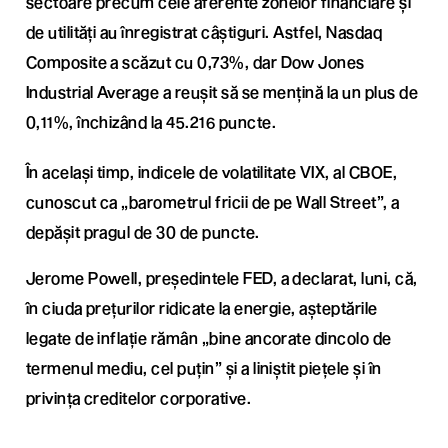
sectoare precum cele aferente zonelor financiare și
de utilități au înregistrat câștiguri. Astfel, Nasdaq
Composite a scăzut cu 0,73%, dar Dow Jones
Industrial Average a reușit să se mențină la un plus de
0,11%, închizând la 45.216 puncte.
În același timp, indicele de volatilitate VIX, al CBOE,
cunoscut ca „barometrul fricii de pe Wall Street”, a
depășit pragul de 30 de puncte.
Jerome Powell, președintele FED, a declarat, luni, că,
în ciuda prețurilor ridicate la energie, așteptările
legate de inflație rămân „bine ancorate dincolo de
termenul mediu, cel puțin” și a liniștit piețele și în
privința creditelor corporative.