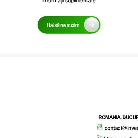
informații suplimentare
Hai să ne auzim
ROMANIA, BUCUR
contact@inve