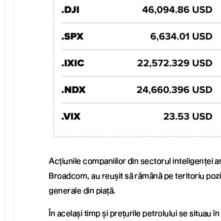
Acțiunile companiilor din sectorul inteligenței ar
Broadcom, au reușit să rămână pe teritoriu poziti
generale din piață.
În același timp și prețurile petrolului se situau î