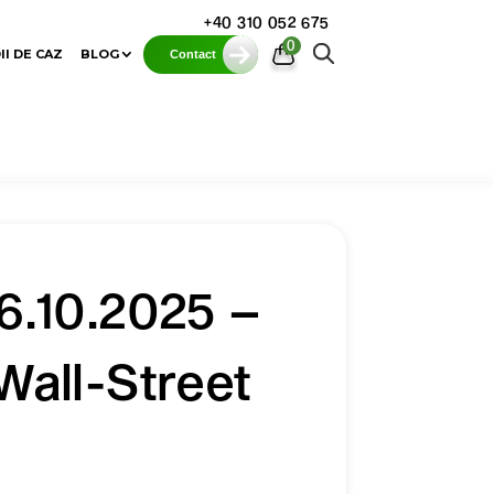
+40 310 052 675
0
II DE CAZ
BLOG
Contact
16.10.2025 –
 Wall-Street