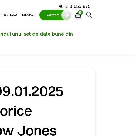
+40 310 052 675
0
II DE CAZ
BLOG
Contact
ondul unui set de date bune din
09.01.2025
orice
Dow Jones