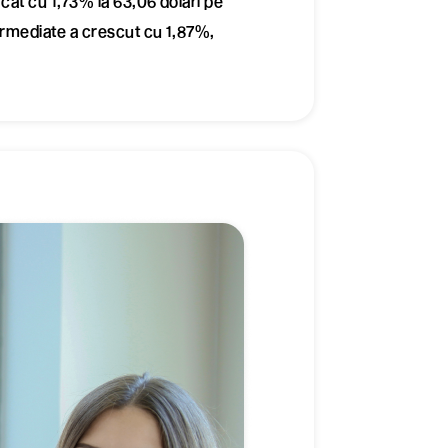
rcat cu 1,73% la 63,06 dolari pe
termediate a crescut cu 1,87%,