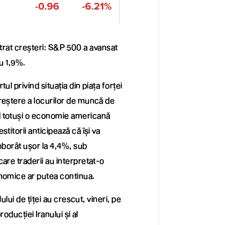
istrat creșteri: S&P 500 a avansat
u 1,9%.
l privind situația din piața forței
reștere a locurilor de muncă de
d totuși o economie americană
titorii anticipează că își va
oborât ușor la 4,4%, sub
are traderii au interpretat-o
nomice ar putea continua.
ului de țiței au crescut, vineri, pe
oducției Iranului și al