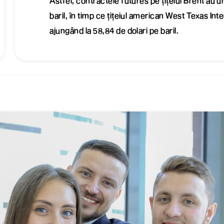
Astfel, contractele futures pe țițeiul Brent au u
baril, în timp ce țițeiul american West Texas In
ajungând la 58,84 de dolari pe baril.