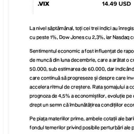
La nivel săptămânal, toți cei trei indici au înreg
cu peste 1%, Dow Jones cu 2,3%, iar Nasdaq c
Sentimentul economic a fost influențat de raportu
de muncă din luna decembrie, care a arătat o c
50.000, sub estimarea de 60.000, dar indicân
care continuă să progreseze și despre care inves
accelera ritmul de creștere. Rata șomajului a c
prognoza de 4,5% a economiștilor, evoluție pe c
drept un semn că îmbunătățirea condițiilor eco
Pe piața materiilor prime, ambele cotații ale baril
fondul temerilor privind posibile perturbări ale pr