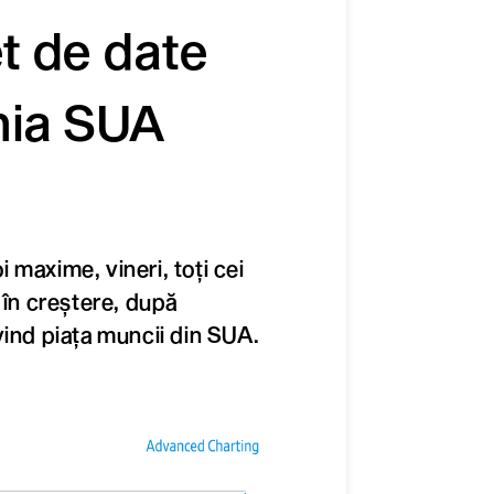
et de date
mia SUA
oi maxime, vineri, toți cei
 în creștere, după
vind piața muncii din SUA.