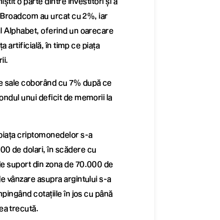
știt o parte dintre investitori și a
le Broadcom au urcat cu 2%, iar
ul Alphabet, oferind un oarecare
a artificială, în timp ce piața
ii.
ile sale coborând cu 7% după ce
ondul unui deficit de memorii la
 piața criptomonedelor s-a
00 de dolari, în scădere cu
 de suport din zona de 70.000 de
de vânzare asupra argintului s-a
mpingând cotațiile în jos cu până
ea trecută.