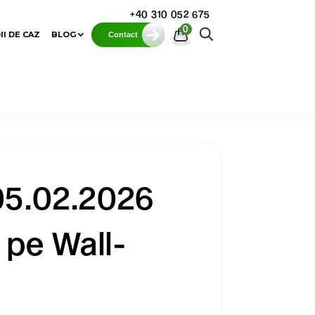
+40 310 052 675
0
II DE CAZ
BLOG
Contact
 05.02.2026
 pe Wall-