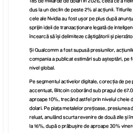
185 de miliarde de dolari în 2026, ceea ce a nelini
dus la un declin de peste 2% al acțiunii. Titluri
cele ale Nvidia au fost ușor pe plus după anunț
sprijin ideii de tranzacționare legată de inteligenț
încearcă să își delimiteze câștigătorii și pierzător
Și Qualcomm a fost supusă presiunilor, acțiun
compania a publicat estimări sub așteptări, pe f
nivel global.
Pe segmentul activelor digitale, corecția de pe
accentuat, Bitcoin coborând sub pragul de 67.0
aproape 10%, trecând astfel prin nivelul cheie
dolari. Pe piața metalelor prețioase, presiunea 
reluat, anulând scurta revenire de două zile și î
la 16%, după o prăbușire de aproape 30% viner