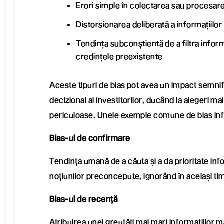
Erori simple în colectarea sau procesar
Distorsionarea deliberată a informațiilor
Tendința subconștientă de a filtra infor
credințele preexistente
Aceste tipuri de bias pot avea un impact semnif
decizional al investitorilor, ducând la alegeri ma
periculoase. Unele exemple comune de bias inf
Bias-ul de confirmare
Tendința umană de a căuta și a da prioritate inf
noțiunilor preconcepute, ignorând în același ti
Bias-ul de recență
Atribuirea unei greutăți mai mari informațiilor m