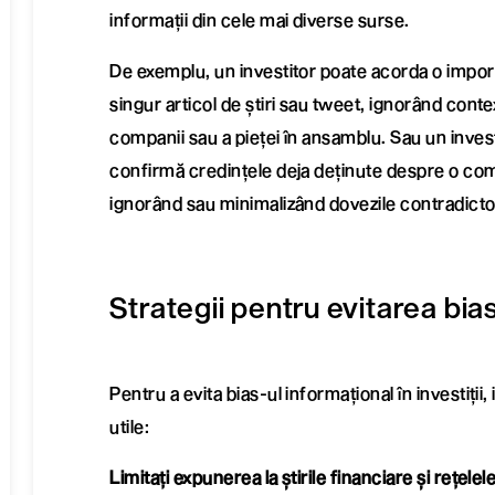
informații din cele mai diverse surse.
De exemplu, un investitor poate acorda o impor
singur articol de știri sau tweet, ignorând conte
companii sau a pieței în ansamblu. Sau un invest
confirmă credințele deja deținute despre o com
ignorând sau minimalizând dovezile contradictor
Strategii pentru evitarea bia
Pentru a evita bias-ul informațional în investiții, 
utile:
Limitați expunerea la știrile financiare și rețelel