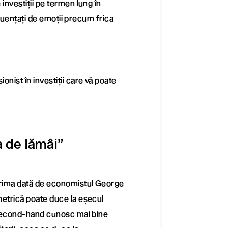
 investiții pe termen lung în
influențați de emoții precum frica
onist în investiții care vă poate
a de lămâi”
 prima dată de economistul George
imetrică poate duce la eșecul
ni second-hand cunosc mai bine