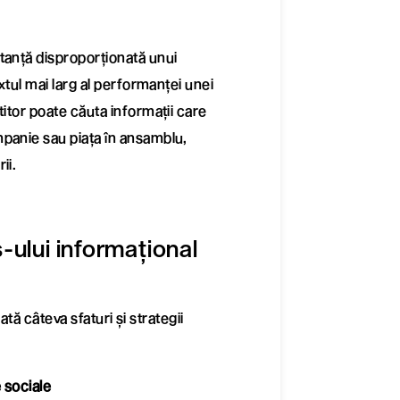
tanță disproporționată unui
xtul mai larg al performanței unei
itor poate căuta informații care
panie sau piața în ansamblu,
ii.
s-ului informațional
iată câteva sfaturi și strategii
e sociale