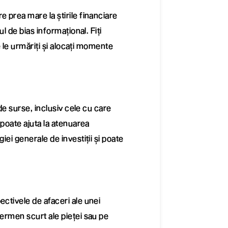
 prea mare la știrile financiare
ul de bias informațional. Fiți
re le urmăriți și alocați momente
 de surse, inclusiv cele cu care
 poate ajuta la atenuarea
iei generale de investiții și poate
ectivele de afaceri ale unei
termen scurt ale pieței sau pe