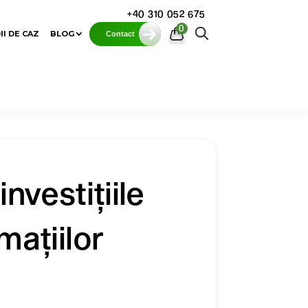
+40 310 052 675
0
II DE CAZ
BLOG
Contact
nvestițiile
mațiilor