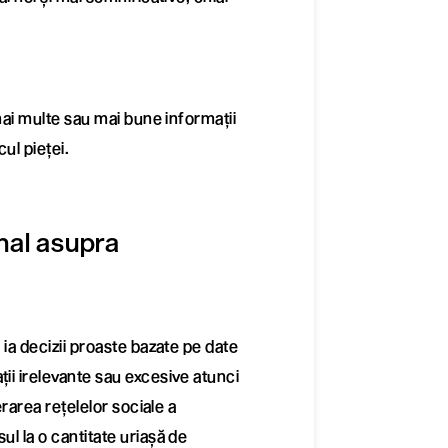
 mai multe sau mai bune informații
ul pieței.
nal asupra
 ia decizii proaste bazate pe date
ii irelevante sau excesive atunci
erarea rețelelor sociale a
ul la o cantitate uriașă de