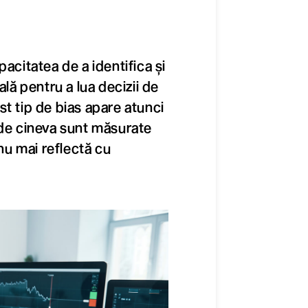
acitatea de a identifica și
ală pentru a lua decizii de
cest tip de bias apare atunci
 de cineva sunt măsurate
 nu mai reflectă cu