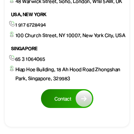
48 Warwick Street, Soho, London, W1B 5AW, UK
USA, NEW YORK
1 917 6728494
100 Church Street, NY 10007, New York City, USA
SINGAPORE
65 3 1064065
Hiap Hoe Building, 18 Ah Hood Road Zhongshan
Park, Singapore, 329983
Contact